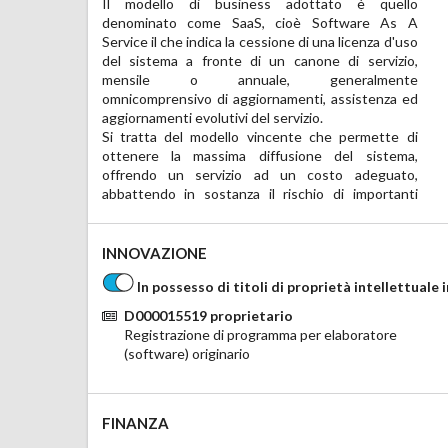
Il modello di business adottato è quello 
insoluti da parte dei clienti, in quanto in caso di 
denominato come SaaS, cioè Software As A 
mancato pagamento, è possibile interrompere in 
Service il che indica la cessione di una licenza d'uso 
qualunque momento l'erogazione del servizio, 
del sistema a fronte di un canone di servizio, 
senza perdite materiali o immateriali per l'azienda.

mensile o annuale, generalmente 
Gli applicativi sono stati già pensati e sviluppati 
omnicomprensivo di aggiornamenti, assistenza ed 
multilingue; il modello SaaS è quello più adatto ad 
aggiornamenti evolutivi del servizio.

una diffusione su scala globale di un servizio 
Si tratta del modello vincente che permette di 
software, abbattendo considerevolmente i costi 
ottenere la massima diffusione del sistema, 
operativi nonché abbattendo le barriere 
offrendo un servizio ad un costo adeguato, 
abbattendo in sostanza il rischio di importanti 
INNOVAZIONE
In possesso di titoli di proprietà intellettuale 
D000015519
proprietario
Registrazione di programma per elaboratore
(software) originario
FINANZA