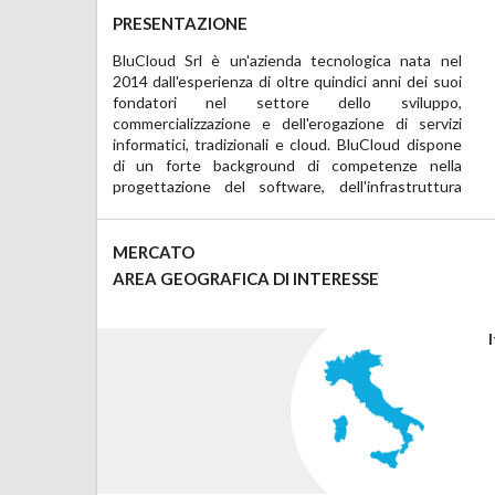
PRESENTAZIONE
BluCloud Srl è un'azienda tecnologica nata nel 
necessaria ad erogare il servizio e delle misure di 
2014 dall'esperienza di oltre quindici anni dei suoi 
sicurezza volte a garantire la continuità di servizio, 
fondatori nel settore dello sviluppo, 
la persistenza dei dati e la loro riservatezza.

commercializzazione e dell'erogazione di servizi 
L'attività principale di progettazione riguarda la 
informatici, tradizionali e cloud. BluCloud dispone 
realizzazione di servizi proprietari, generalmente 
di un forte background di competenze nella 
servizi di gestione verticalizzati, che vengono poi 
progettazione del software, dell'infrastruttura 
MERCATO
AREA GEOGRAFICA DI INTERESSE
I