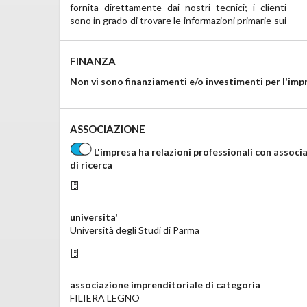
fornita direttamente dai nostri tecnici; i clienti 
stipulare un accordo di licenza, a seconda della 
sono in grado di trovare le informazioni primarie sui 
FINANZA
Non vi sono finanziamenti e/o investimenti per l'imp
ASSOCIAZIONE
L'impresa ha relazioni professionali con associaz
di ricerca
universita'
Università degli Studi di Parma
associazione imprenditoriale di categoria
FILIERA LEGNO