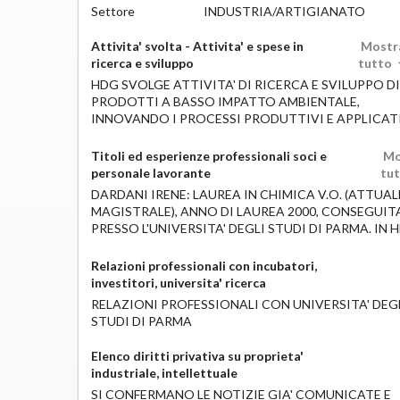
Settore
INDUSTRIA/ARTIGIANATO
Attivita' svolta - Attivita' e spese in
Mostr
ricerca e sviluppo
tutto
HDG SVOLGE ATTIVITA' DI RICERCA E SVILUPPO DI
PRODOTTI A BASSO IMPATTO AMBIENTALE,
INNOVANDO I PROCESSI PRODUTTIVI E APPLICATI
SVOLGE ANCHE ATTIVITA' DI COMUNICAZIONE PE
UNA MAGGIORE E MIGLIORE CONSAPEVOLEZZA D
Titoli ed esperienze professionali soci e
Mo
CONSUMATORE. LE SPESE IN RICERCA E SVILUPPO 
personale lavorante
tu
2016 RIGUARDANO SVILUPPO DI PRODOTTI E DI
DARDANI IRENE: LAUREA IN CHIMICA V.O. (ATTUAL
APPLICAZIONI SPECIFICHE, NONCHE' LA RICERCA 
MAGISTRALE), ANNO DI LAUREA 2000, CONSEGUIT
MATERIE PRIME. SONO COSTITUITE DA : -SPESE PE
PRESSO L'UNIVERSITA' DEGLI STUDI DI PARMA. IN 
PERSONALE ALTAMENTE QUALIFICATO PER EURO
RESPONSABILE DELLA R&S DAL 2001. BACCHINI ELE
26.449,28 -SPESE PER "COMPETENZE TECNICHE E
LAUREA MAGISTRALE IN SCIENZE PER LA
Relazioni professionali con incubatori,
PRIVATIVE INDUSTRIALI" PER EURO 38.907,32 PER 
CONSERVAZIONE E RESTAURO, ANNO DI LAUREA 20
investitori, universita' ricerca
TOTALE DI E. 65.356,60. LE SPESE SOSTENUTE NEL 2
CONSEGUITA PRESSO UNIVERSITA' DEGLI STUDI D
RELAZIONI PROFESSIONALI CON UNIVERSITA' DEG
MEDIANTE DESCRIZIONE IN NOTA INTEGRATIVA, P
PARMA. IN HDG DAL 2008 AL 2014 COME RICERCAT
STUDI DI PARMA
AD EURO 37.944,64, CHE RISULTANO > 3% DEL VAL
IN LABORATORIO R&S, ORA COME RESPONSABILE
TOTALE DELLA PRODUZIONE (CHE E' MAGGIORE DE
DELLA COMUNICAZIONE/FORMAZIONE VERSO
COSTO TOTALE DELLA PRODUZIONE) DEL 2017 PAR
Elenco diritti privativa su proprieta'
L'ESTERNO, CONSEGUITO MASTER IN MANAGEME
EURO 903.166.
industriale, intellettuale
DEGLI EVENTI ARTISTICI E CULTURALI; SCUOLA DI
*************************************************
SI CONFERMANO LE NOTIZIE GIA' COMUNICATE E
BLOG, MASTER IN SOCIAL MEDIA MARKETING