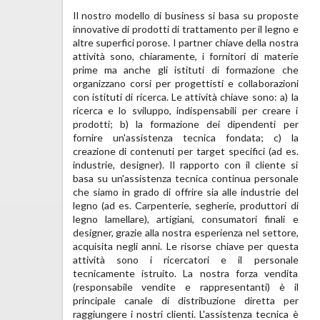
Il nostro modello di business si basa su proposte 
prodotti nel nostro sito Web, ma possono anche 
innovative di prodotti di trattamento per il legno e 
contattarci tramite telefono, e-mail diretta o 
altre superfici porose. I partner chiave della nostra 
modulo di contatto nel sito Web. I distributori 
attività sono, chiaramente, i fornitori di materie 
sono considerati come il principale canale 
prime ma anche gli istituti di formazione che 
indiretto. La struttura dei costi si basa su 
organizzano corsi per progettisti e collaborazioni 
un'economia di scopo ed è suddivisa in costi fissi 
con istituti di ricerca. Le attività chiave sono: a) la 
(personale, affitti, impianti di produzione) e costi 
ricerca e lo sviluppo, indispensabili per creare i 
variabili (materie prime, azioni di marketing e 
prodotti; b) la formazione dei dipendenti per 
vendite). I maggiori costi sono dovuti al personale 
fornire un'assistenza tecnica fondata; c) la 
e gli impianti di produzione. I flussi di entrate si 
creazione di contenuti per target specifici (ad es. 
basano sul modello di entrate una tantum, poiché 
industrie, designer). Il rapporto con il cliente si 
genereremo una registrazione in contanti ogni 
basa su un'assistenza tecnica continua personale 
volta che venderemo il prodotto. Il prezzo premium 
che siamo in grado di offrire sia alle industrie del 
è il nostro modello di prezzo iniziale, perché traiamo 
legno (ad es. Carpenterie, segherie, produttori di 
vantaggio dalla reputazione del nostro marchio 
legno lamellare), artigiani, consumatori finali e 
(rappresentativa di prodotti semplici ed efficaci e 
designer, grazie alla nostra esperienza nel settore, 
supporto tecnico di alto livello).

acquisita negli anni. Le risorse chiave per questa 
Il piano di commercializzazione si basa sulla 
attività sono i ricercatori e il personale 
produzione interna sia per il mercato italiano che 
tecnicamente istruito. La nostra forza vendita 
per quello europeo: produzione di semilavorati, 
(responsabile vendite e rappresentanti) è il 
riempimento, etichettatura, spedizione di articoli 
principale canale di distribuzione diretta per 
finali. Per il mercato extraeuropeo, il Gruppo HDG 
raggiungere i nostri clienti. L'assistenza tecnica è 
valuterà la possibilità di realizzare una fabbrica o di 