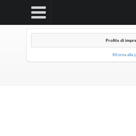
Profilo di impr
Ritorna alla p