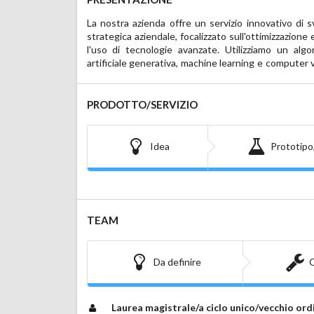
La nostra azienda offre un servizio innovativo di 
dei dati aziendali, dalla raccolta alla trasformazi
strategica aziendale, focalizzato sull'ottimizzazione
tecnologie, siamo in grado di analizzare grandi qua
l'uso di tecnologie avanzate. Utilizziamo un algori
dettagliati, fornendo soluzioni tecniche su misura
artificiale generativa, machine learning e computer v
PRODOTTO/SERVIZIO
Idea
Prototipo
TEAM
Da definire
C
Laurea magistrale/a ciclo unico/vecchio or