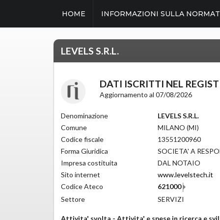
HOME
INFORMAZIONI SULLA NORMAT
LEVELS S.R.L.
DATI ISCRITTI NEL REGIS
Aggiornamento al 07/08/2026
Denominazione
LEVELS S.R.L.
Comune
MILANO (MI)
Codice fiscale
13551200960
Forma Giuridica
SOCIETA' A RESPO
Impresa costituita
DAL NOTAIO
Sito internet
www.levelstech.it
Codice Ateco
621000
Settore
SERVIZI
Attivita' svolta - Attivita' e spese in ricerca e sv