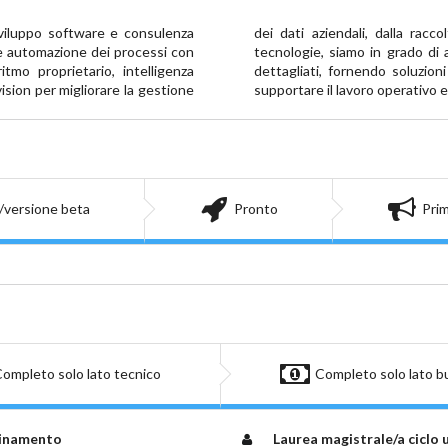
sviluppo software e consulenza 
one e utilizzo. Grazie a queste 
 e automazione dei processi con 
ntità di dati e generare report 
tmo proprietario, intelligenza 
 e suggerimenti strategici per 
ision per migliorare la gestione 
supportare il lavoro operativo e
/versione beta
Pronto
Prim
ompleto solo lato tecnico
Completo solo lato b
dinamento
Laurea magistrale/a ciclo