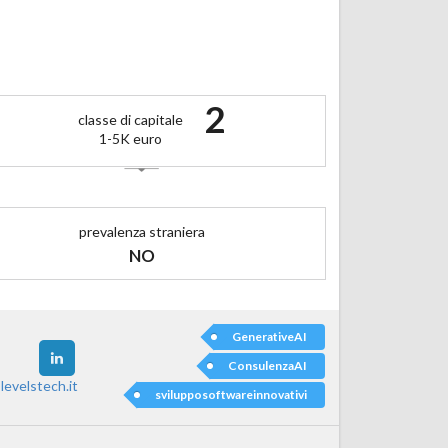
2
classe di capitale
1-5K euro
prevalenza straniera
NO
GenerativeAI
ConsulenzaAI
levelstech.it
svilupposoftwareinnovativi