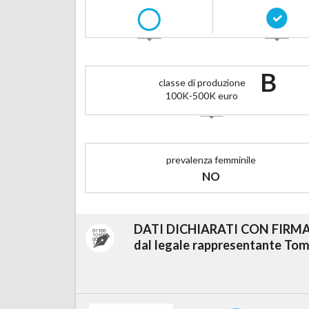
ENGINEER E COME AI RESEARCH INTERN.
B
classe di produzione
100K-500K euro
prevalenza femminile
NO
DATI DICHIARATI CON FIRM
dal legale rappresentante Tom