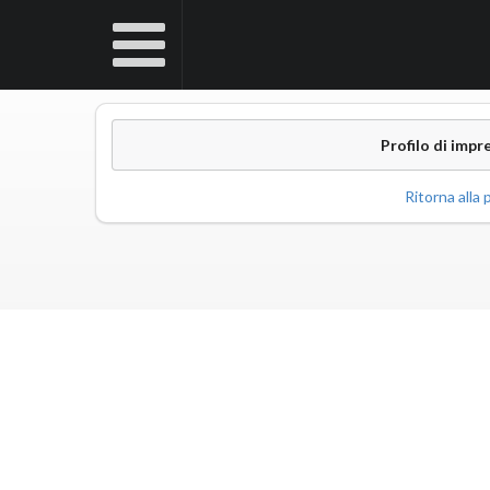
Profilo di impr
Ritorna alla p