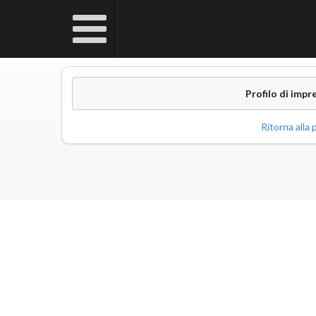
Profilo di impr
Ritorna alla p