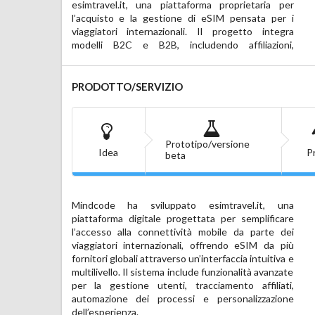
esimtravel.it, una piattaforma proprietaria per 
progetti di ricerca avanzata sull’intelligenza 
l’acquisto e la gestione di eSIM pensata per i 
artificiale, con focus su privacy, modelli distribuiti, 
viaggiatori internazionali. Il progetto integra 
modelli B2C e B2B, includendo affiliazioni, 
PRODOTTO/SERVIZIO
Prototipo/versione
Idea
P
beta
Mindcode ha sviluppato esimtravel.it, una 
include lo sviluppo di una soluzione B2B 
piattaforma digitale progettata per semplificare 
indipendente per operatori, reseller e agenzie di 
l’accesso alla connettività mobile da parte dei 
viaggio.

viaggiatori internazionali, offrendo eSIM da più 
fornitori globali attraverso un’interfaccia intuitiva e 
In parallelo, Mindcode sta sviluppando un 
multilivello. Il sistema include funzionalità avanzate 
gestionale ERP proprietario, pensato per provider 
per la gestione utenti, tracciamento affiliati, 
digitali, costruito in chiave modulare e adattabile, 
automazione dei processi e personalizzazione 
in fase di migrazione verso tecnologie frontend 
dell’esperienza.

moderne (SvelteKit). Le attività di R&S includono 