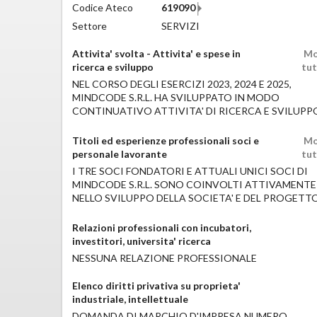
Codice Ateco
619090
Settore
SERVIZI
Attivita' svolta - Attivita' e spese in
Mo
ricerca e sviluppo
tu
NEL CORSO DEGLI ESERCIZI 2023, 2024 E 2025,
MINDCODE S.R.L. HA SVILUPPATO IN MODO
CONTINUATIVO ATTIVITA' DI RICERCA E SVILUPPO
AMBITO ICT, SOFTWARE E TELECOMUNICAZIONI
AVANZATE, A SUPPORTO DI PIU' LINEE DI PRODOT
Titoli ed esperienze professionali soci e
Mo
PROGETTI PROPRIETARI. 1. PROGETTO ESIMTRAVE
personale lavorante
tu
PIATTAFORMA PER LA CONNETTIVITA' GLOBALE E
I TRE SOCI FONDATORI E ATTUALI UNICI SOCI DI
CULTURALE AVVIATO NEL 2023 COME IDEA E
MINDCODE S.R.L. SONO COINVOLTI ATTIVAMENTE
SVILUPPATO OPERATIVAMENTE NEL 2024 CON
NELLO SVILUPPO DELLA SOCIETA' E DEL PROGETT
RILASCIO IN BETA A LUGLIO 2024, IL PROGETTO H
D'INNOVAZIONE. DI SEGUITO I LORO PROFILI: MA
RIGUARDATO: - SVILUPPO TECNICO DEL PORTALE
VILLARI, NATO IL 18/07/1980 A CASTELLAMMARE DI
Relazioni professionali con incubatori,
SHOPIFY, CON INTEGRAZIONI COMPLESSE LATO
STABIA (NA) - LAUREA MAGISTRALE IN INGEGNERI
investitori, universita' ricerca
FORNITORI E CRM; - REALIZZAZIONE DI MODULI P
DELLE TELECOMUNICAZIONI CON LODE (2005),
NESSUNA RELAZIONE PROFESSIONALE
AFFILIAZIONE, GESTIONE CONTENUTI, DASHBOA
UNIVERSITA' DEGLI STUDI DI NAPOLI "FEDERICO II".
STATISTICHE; - SVILUPPO DEL PORTALE B2B E SIS
ESPERIENZA VENTENNALE NEL SETTORE ICT COME
DI AUTENTICAZIONE PERSONALIZZATI (SSO); -
Elenco diritti privativa su proprieta'
SVILUPPATORE SENIOR, SYSTEM INTEGRATOR,
SPERIMENTAZIONE E PROTOTIPAZIONE DI SOLUZI
industriale, intellettuale
DIRETTORE TECNICO E DIRETTORE COMMERCIALE.
DI NETWORK MARKETING E VENDITA WHOLESALE.
DOMANDA DI MARCHIO D'IMPRESA NUMERO