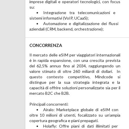
imprese digitali e operatori tecnologici, con focus 
Mindcode è inoltre iscritta al Registro degli 
su:

Operatori di Comunicazione (ROC), in qualità di 
	•	Integrazione tra telecomunicazioni e 
Internet Service Provider, condizione che rafforza 
sistemi informativi (VoIP, UCaaS);

il suo posizionamento tecnico e istituzionale nel 
	•	Automazione e digitalizzazione dei flussi 
aziendali (CRM, backend, orchestrazione);

CONCORRENZA
Il mercato delle eSIM per viaggiatori internazionali 
per dispositivi mobili e IoT. ￼

è in rapida espansione, con una crescita prevista 
	•	Saily – App giovane e dinamica, con forte 
del 62,5% annuo fino al 2034, raggiungendo un 
attenzione all’esperienza utente e al marketing 
valore stimato di oltre 260 miliardi di dollari.  In 
digitale.

questo contesto competitivo, Mindcode si 
distingue per la sua strategia integrata e la 
Differenziazione di Mindcode:

capacità di offrire soluzioni personalizzate sia per il 
	•	Approccio integrato: Mindcode combina 
mercato B2C che B2B.

sviluppo software interno, gestione diretta del 
Principali concorrenti:

artificiale e network marketing.

	•	Airalo: Marketplace globale di eSIM con 
	•	Focalizzazione sul B2B: Oltre al mercato 
oltre 10 milioni di utenti, focalizzato su un’ampia 
B2C, Mindcode sta sviluppando una piattaforma 
copertura geografica e piani prepagati.

B2B innovativa per l’acquisto di eSIM, un 
	•	Holafly: Offre piani di dati illimitati per 
segmento ancora poco esplorato dai concorrenti.
