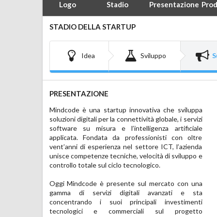
Logo
Stadio
Presentazione
Prod
STADIO DELLA STARTUP
Idea
Sviluppo
S
PRESENTAZIONE
Mindcode è una startup innovativa che sviluppa 
partnership e strumenti per la distribuzione 
soluzioni digitali per la connettività globale, i servizi 
multicanale.

software su misura e l’intelligenza artificiale 
applicata. Fondata da professionisti con oltre 
È attualmente in fase di sviluppo una seconda 
vent’anni di esperienza nel settore ICT, l’azienda 
piattaforma dedicata al mercato B2B delle eSIM, 
unisce competenze tecniche, velocità di sviluppo e 
ancora poco presidiato dai competitor, con 
controllo totale sul ciclo tecnologico.

l’obiettivo di fornire agli operatori strumenti 
Oggi Mindcode è presente sul mercato con una 
del provisioning.

gamma di servizi digitali avanzati e sta 
concentrando i suoi principali investimenti 
Accanto a questo, la società lavora a un ERP 
tecnologici e commerciali sul progetto 
interno modulare destinato a provider digitali e a 