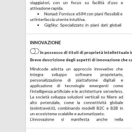
viaggiatori, con un focus su facilità d’uso e 
	•	Personalizzazione e flessibilità: La capacità 
attivazione rapida.

di offrire soluzioni su misura per partner e clienti, 
	•	Nomad: Fornisce eSIM con piani flessibili e 
grazie a un controllo completo sulla tecnologia e 
un’interfaccia utente intuitiva.

	•	GigSky: Specializzato in piani dati globali 
INNOVAZIONE
In possesso di titoli di proprietà intellettuale 
Breve descrizione degli aspetti di innovazione che c
Mindcode adotta un approccio innovativo che 
progettazione di un ERP modulare per operatori 
integra sviluppo software proprietario, 
digitali, basato su tecnologie web moderne 
personalizzazione di piattaforme digitali e 
(SvelteKit), e nello sviluppo di strumenti AI 
applicazione di tecnologie emergenti come 
proprietari per l’orchestrazione di agenti e la 
l’intelligenza artificiale e le architetture serverless. 
gestione decentralizzata di processi intelligenti. 
La società sviluppa soluzioni verticali su filiere ad 
Mindcode si distingue per il controllo diretto della 
alto potenziale, come la connettività globale 
tecnologia, la rapidità di implementazione e la 
(esimtravel.it), combinando modelli B2C e B2B in 
capacità di anticipare le evoluzioni del mercato ICT 
un ecosistema scalabile e automatizzato.

L’innovazione si manifesta anche nella 