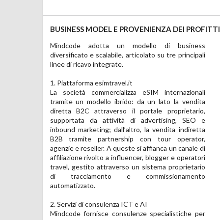
BUSINESS MODEL E PROVENIENZA DEI PROFITTI
Mindcode adotta un modello di business 
	•	Sviluppo di progetti basati su AI, incluse 
diversificato e scalabile, articolato su tre principali 
soluzioni con agenti intelligenti, ambienti 
linee di ricavo integrate.

serverless e architetture distribuite.

1. Piattaforma esimtravel.it

3. ERP proprietario in modalità whitelabel

La società commercializza eSIM internazionali 
L’azienda ha progettato e utilizza internamente un 
tramite un modello ibrido: da un lato la vendita 
software gestionale ERP modulare, destinato a 
diretta B2C attraverso il portale proprietario, 
provider digitali, in corso di rifattorizzazione in 
supportata da attività di advertising, SEO e 
tecnologia SvelteKit. È prevista la 
inbound marketing; dall’altro, la vendita indiretta 
commercializzazione in licenza whitelabel con 
B2B tramite partnership con tour operator, 
possibilità di personalizzazione e integrazione 
agenzie e reseller. A queste si affianca un canale di 
verticale.

affiliazione rivolto a influencer, blogger e operatori 
travel, gestito attraverso un sistema proprietario 
Questo modello integrato consente a Mindcode di 
di tracciamento e commissionamento 
generare profitti da fonti complementari, 
automatizzato.

mantenendo il controllo interno su sviluppo, 
2. Servizi di consulenza ICT e AI

prodotti digitali.

Mindcode fornisce consulenze specialistiche per 