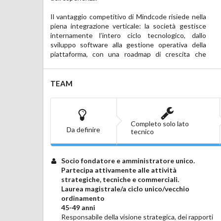
Il vantaggio competitivo di Mindcode risiede nella 
architetture distribuite e automazione 
piena integrazione verticale: la società gestisce 
intelligente, rafforzando il posizionamento 
internamente l’intero ciclo tecnologico, dallo 
dell’azienda nei settori ICT, telecomunicazioni e 
sviluppo software alla gestione operativa della 
piattaforma, con una roadmap di crescita che 
TEAM
Completo solo lato
Da definire
tecnico
Socio fondatore e amministratore unico.
Partecipa attivamente alle attività
strategiche, tecniche e commerciali.
Laurea magistrale/a ciclo unico/vecchio
ordinamento
45-49 anni
Responsabile della visione strategica, dei rapporti