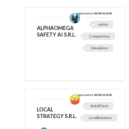
aggiornata il 06/08/26 16.40
safety
ALPHAOMEGA
SAFETY AI S.R.L.
Competency
Simulation
aggiornata il 06/08/26 16.03
RetailTech
LOCAL
STRATEGY S.R.L.
LocalBusiness