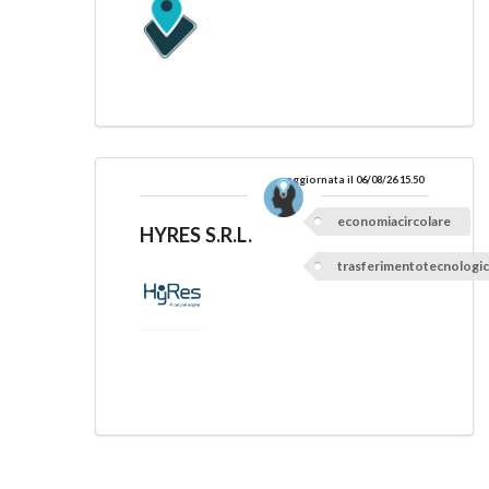
aggiornata il 06/08/26 15.50
economiacircolare
HYRES S.R.L.
trasferimentotecnologi