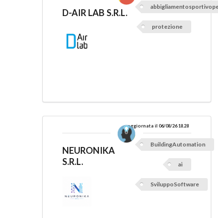
abbigliamentosportivope
D-AIR LAB S.R.L.
protezione
aggiornata il 06/08/26 18.28
BuildingAutomation
NEURONIKA
S.R.L.
ai
SviluppoSoftware